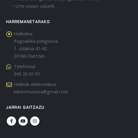
•
Urte osoan zabalik.
HARREMANETARAKO
Helbidea:
Pagoaldea poligonoa
1. solairua 41-42
20180 Oiartzun
Telefonoa:
943 26 05 93
Helbide elektronikoa:
luberrimuseoa@gmail.com
JARRAI GAITZAZU