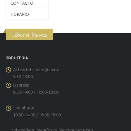
CONTACTO
HORARIO
Luberri Museoa
ORDUTEGIA
Asteartetik ostegunera:
8:30-14:00
Ostirala:
8:30-14:00 / 16:00-18:00
Larunbata:
10:00-14:00 / 16:00-18:00
•
Astelehen, igande eta jaiegunetan itxita.